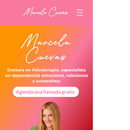
Marcela Cuevas
Marcela
Cuevas
Doctora en Psicoterapia, especialista
en dependencia emocional, relaciones
y autoestima
Agenda una llamada gratis