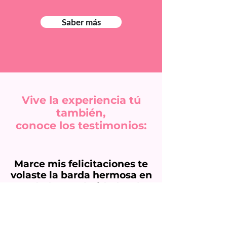
Saber más
Vive la experiencia tú
también,
conoce los testimonios:
Marce mis felicitaciones te
volaste la barda hermosa en
verdad, que claridad en lo
escrito, que sencilles, que
mensaje tan alentador, hay
que promover su expansión,