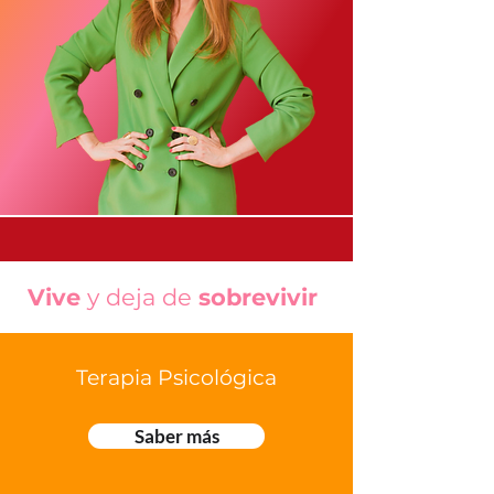
Vive
y deja de
sobrevivir
Terapia Psicológica
Saber más