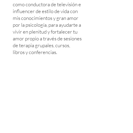
como conductora de televisión e
influencer de estilo de vida con
mis conocimientos y gran amor
por la psicología, para ayudarte a
vivir en plenitud y fortalecer tu
amor propio a través de sesiones
de terapia grupales, cursos,
libros y conferencias.
¡Hablemos de psicología, porque
se puede vivir en lugar de
sobrevivir!
Contacto
infomarcelacuevas@gmail.com
Redes sociales