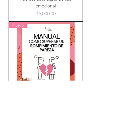
emocional
Precio
$5,000.00
Nuevo
Manual: Como superar un
rompimiento de pareja
Precio
$249.00